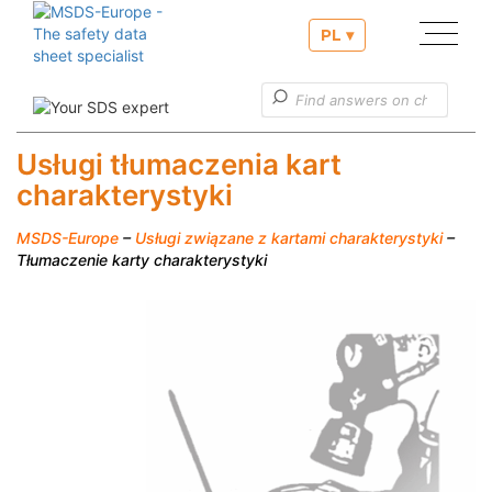
PL ▾
Nasze usługi
Nasze usługi w zakresie zgłoszeń PCN
Usługi tłumaczenia kart
charakterystyki
Użyteczne informację
Obsługa klienta
MSDS-Europe
–
Usługi związane z kartami charakterystyki
–
Tłumaczenie karty charakterystyki