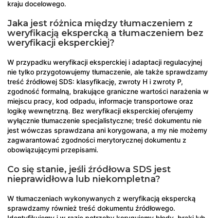
kraju docelowego.
Jaka jest różnica między tłumaczeniem z
weryfikacją ekspercką a tłumaczeniem bez
weryfikacji eksperckiej?
W przypadku weryfikacji eksperckiej i adaptacji regulacyjnej
nie tylko przygotowujemy tłumaczenie, ale także sprawdzamy
treść źródłowej SDS: klasyfikację, zwroty H i zwroty P,
zgodność formalną, brakujące graniczne wartości narażenia w
miejscu pracy, kod odpadu, informacje transportowe oraz
logikę wewnętrzną. Bez weryfikacji eksperckiej oferujemy
wyłącznie tłumaczenie specjalistyczne; treść dokumentu nie
jest wówczas sprawdzana ani korygowana, a my nie możemy
zagwarantować zgodności merytorycznej dokumentu z
obowiązującymi przepisami.
Co się stanie, jeśli źródłowa SDS jest
nieprawidłowa lub niekompletna?
W tłumaczeniach wykonywanych z weryfikacją ekspercką
sprawdzamy również treść dokumentu źródłowego.
Identyfikujemy i w razie potrzeby korygujemy błędy, braki lub