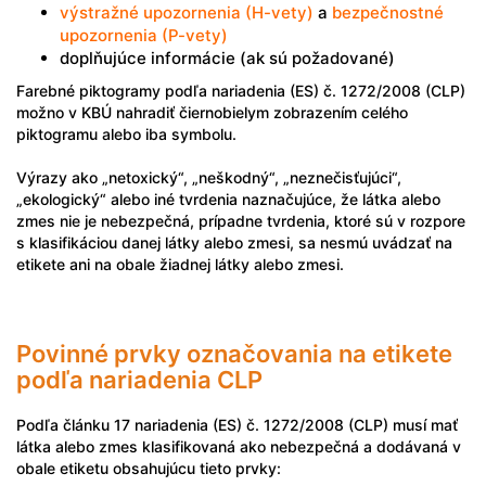
výstražné upozornenia (H-vety)
a
bezpečnostné
upozornenia (P-vety)
doplňujúce informácie (ak sú požadované)
Farebné piktogramy podľa nariadenia (ES) č. 1272/2008 (CLP)
možno v KBÚ nahradiť čiernobielym zobrazením celého
piktogramu alebo iba symbolu.
Výrazy ako „netoxický“, „neškodný“, „neznečisťujúci“,
„ekologický“ alebo iné tvrdenia naznačujúce, že látka alebo
zmes nie je nebezpečná, prípadne tvrdenia, ktoré sú v rozpore
s klasifikáciou danej látky alebo zmesi, sa nesmú uvádzať na
etikete ani na obale žiadnej látky alebo zmesi.
Povinné prvky označovania na etikete
podľa nariadenia CLP
Podľa článku 17 nariadenia (ES) č. 1272/2008 (CLP) musí mať
látka alebo zmes klasifikovaná ako nebezpečná a dodávaná v
obale etiketu obsahujúcu tieto prvky: