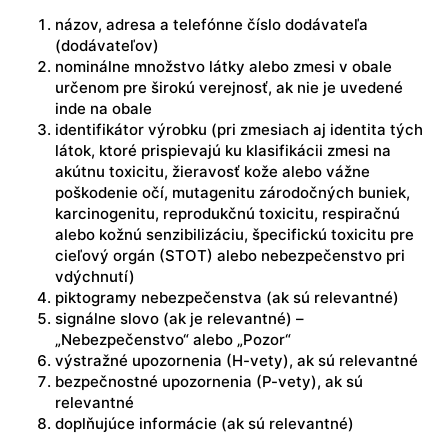
názov, adresa a telefónne číslo dodávateľa
(dodávateľov)
nominálne množstvo látky alebo zmesi v obale
určenom pre širokú verejnosť, ak nie je uvedené
inde na obale
identifikátor výrobku (pri zmesiach aj identita tých
látok, ktoré prispievajú ku klasifikácii zmesi na
akútnu toxicitu, žieravosť kože alebo vážne
poškodenie očí, mutagenitu zárodočných buniek,
karcinogenitu, reprodukčnú toxicitu, respiračnú
alebo kožnú senzibilizáciu, špecifickú toxicitu pre
cieľový orgán (STOT) alebo nebezpečenstvo pri
vdýchnutí)
piktogramy nebezpečenstva (ak sú relevantné)
signálne slovo (ak je relevantné) –
„Nebezpečenstvo“ alebo „Pozor“
výstražné upozornenia (H-vety), ak sú relevantné
bezpečnostné upozornenia (P-vety), ak sú
relevantné
doplňujúce informácie (ak sú relevantné)