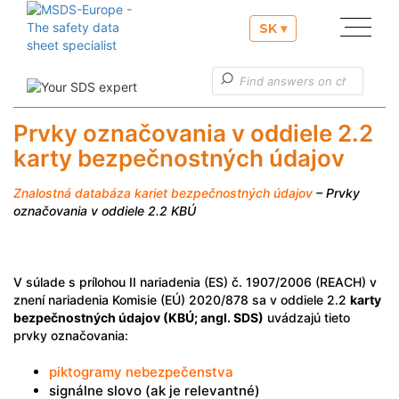
SK ▾
Naše služby
Užitočné informácie
Prvky označovania v oddiele 2.2
karty bezpečnostných údajov
Zákaznícke služby
Znalostná databáza kariet bezpečnostných údajov
– Prvky
označovania v oddiele 2.2 KBÚ
V súlade s prílohou II nariadenia (ES) č. 1907/2006 (REACH) v
znení nariadenia Komisie (EÚ) 2020/878 sa v oddiele 2.2
karty
bezpečnostných údajov (KBÚ; angl. SDS)
uvádzajú tieto
prvky označovania:
piktogramy nebezpečenstva
signálne slovo (ak je relevantné)