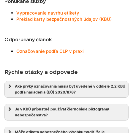
Ponúkané služby
Vypracovanie návrhu etikety
Preklad karty bezpečnostných údajov (KBÚ)
Odporúčaný článok
Označovanie podľa CLP v praxi
Rýchle otázky a odpovede
Aké prvky označovania musia byť uvedené v oddiele 2.2 KBÚ
podľa nariadenia (EÚ) 2020/878?
Je v KBÚ prípustné používať čiernobiele piktogramy
nebezpečenstva?
Môže etiketa nebezpečného výrobku tvrdiť, že je