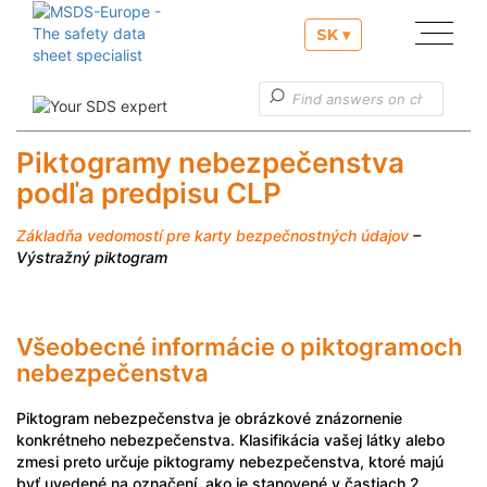
SK ▾
Naše služby
Užitočné informácie
Piktogramy nebezpečenstva
podľa predpisu CLP
Zákaznícke služby
Základňa vedomostí pre karty bezpečnostných údajov
–
Výstražný piktogram
Všeobecné informácie o piktogramoch
nebezpečenstva
Piktogram nebezpečenstva je obrázkové znázornenie
konkrétneho nebezpečenstva. Klasifikácia vašej látky alebo
zmesi preto určuje piktogramy nebezpečenstva, ktoré majú
byť uvedené na označení, ako je stanovené v častiach 2