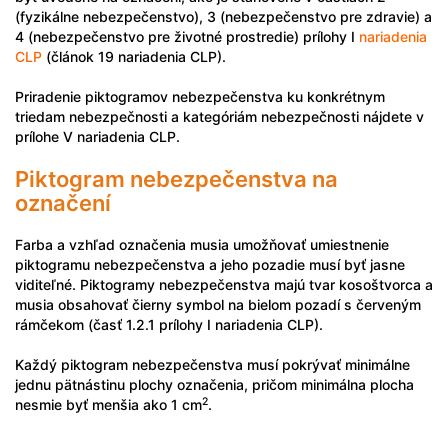
(fyzikálne nebezpečenstvo), 3 (nebezpečenstvo pre zdravie) a
4 (nebezpečenstvo pre životné prostredie) prílohy I
nariadenia
CLP
(článok 19 nariadenia CLP).
Priradenie piktogramov nebezpečenstva ku konkrétnym
triedam nebezpečnosti a kategóriám nebezpečnosti nájdete v
prílohe V nariadenia CLP.
Piktogram nebezpečenstva na
označení
Farba a vzhľad označenia musia umožňovať umiestnenie
piktogramu nebezpečenstva a jeho pozadie musí byť jasne
viditeľné. Piktogramy nebezpečenstva majú tvar kosoštvorca a
musia obsahovať čierny symbol na bielom pozadí s červeným
rámčekom (časť 1.2.1 prílohy I nariadenia CLP).
Každý piktogram nebezpečenstva musí pokrývať minimálne
jednu pätnástinu plochy označenia, pričom minimálna plocha
2
nesmie byť menšia ako 1 cm
.