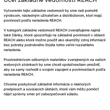
Účel základne vedomostí REACH
Vytvorením tejto základne vedomostí by sme radi pomohli
výrobcom, následným užívateľom a distribútorom, ktorí majú
povinnosti podľa nariadenia REACH.
V kategórii základne vedomostí REACH zverejňujeme najmä
také články, ktoré upozorňujú na základné povinnosti v oblasti
REACH alebo ktoré možno použiť ako okamžitý zdroj informácií
bez potreby podrobného štúdia tohto veľmi rozsiahleho
nariadenia.
Prostredníctvom odborných materiálov zverejnených na našich
webových stránkach by sme chceli spoločnostiam umožniť,
aby sa samy rozhodli o svojom zapojení a povinnostiach podľa
nariadenia REACH.
Chceme poskytovať základné informácie o niektorých
predpisoch a súvisiacich úlohách, ktoré vám môžu pomôcť
nájsť správny smer pri zabezpečovaní súladu.