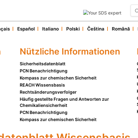
nçais
Español
Italiano
Polski
Čeština
Română
Unsere Dienstleistungen
eistungen im Zusammenhang mit PCN-Benachrichtigung, UFI-Ma
n
Nützliche Informationen
Nützliche Informationen
Kundendienst
Sicherheitsdatenblatt
PCN Benachrichtigung
Kompass zur chemischen Sicherheit
REACH Wissensbasis
Rechtsänderungsverfolger
Häufig gestellte Fragen und Antworten zur
Chemikaliensicherheit
PCN Benachrichtigung
Kompass zur chemischen Sicherheit
datenblatt Wissensbasis