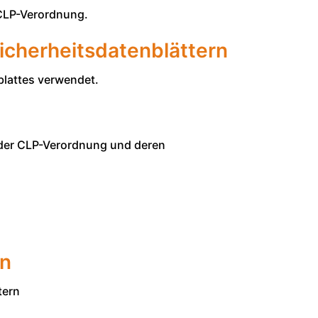
 CLP-Verordnung.
icherheitsdatenblättern
blattes verwendet.
 der CLP-Verordnung und deren
rn
tern