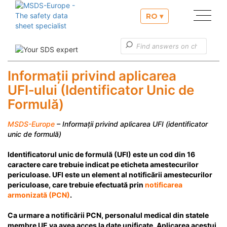
RO ▾
Serviciile noastre
Informaţii utile
Informații privind aplicarea
UFI‑ului (Identificator Unic de
Serviciu clienţi
Formulă)
MSDS-Europe
– Informații privind aplicarea UFI (identificator
unic de formulă)
Identificatorul unic de formulă (UFI) este un cod din 16
caractere care trebuie indicat pe eticheta amestecurilor
periculoase. UFI este un element al notificării amestecurilor
periculoase, care trebuie efectuată prin
notificarea
armonizată (PCN)
.
Ca urmare a notificării PCN, personalul medical din statele
membre UE va avea acces la date unificate. Aplicarea acestui