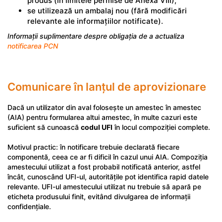
produs (în limitele permise de Anexa VIII);
se utilizează un ambalaj nou (fără modificări
relevante ale informațiilor notificate).
Informații suplimentare despre obligația de a actualiza
notificarea PCN
Comunicare în lanțul de aprovizionare
Dacă un utilizator din aval folosește un amestec în amestec
(AIA) pentru formularea altui amestec, în multe cazuri este
suficient să cunoască
codul UFI
în locul compoziției complete.
Motivul practic: în notificare trebuie declarată fiecare
componentă, ceea ce ar fi dificil în cazul unui AIA. Compoziția
amestecului utilizat a fost probabil notificată anterior, astfel
încât, cunoscând UFI-ul, autoritățile pot identifica rapid datele
relevante. UFI-ul amestecului utilizat nu trebuie să apară pe
eticheta produsului finit, evitând divulgarea de informații
confidențiale.