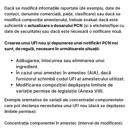
Dacă se modifică informațiile raportate (de exemplu, date de
contact, denumire comercială, piețe, clasificare) sau dacă se
modifică compoziția amestecului, trebuie evaluat dacă este
suficientă o
actualizare a dosarului PCN
(și a etichetei/fișei cu
date de securitate) sau dacă este necesară o notificare nouă.
Crearea unui UFI nou și depunerea unei notificări PCN noi
sunt, de regulă, necesare în următoarele situații:
Adăugarea, înlocuirea sau eliminarea unui
ingredient.
În cazul unui amestec în amestec (AIA), dacă
furnizorul schimbă codul UFI al amestecului utilizat.
Modificarea compoziției depășește limitele de
variație permise de legislație (Anexa VIII).
Exemple orientative de variații ale concentrației componentelor
care pot declanșa necesitatea unui UFI nou (dacă se depășesc
limitele permise):
Concentrația componentei în amestec (interval de modificare):