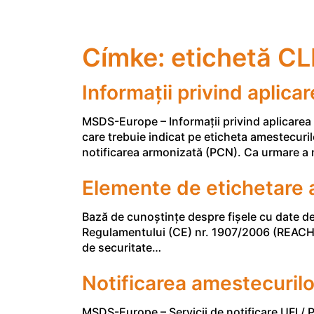
Címke:
etichetă CL
Informații privind aplica
MSDS-Europe – Informații privind aplicarea U
care trebuie indicat pe eticheta amestecuril
notificarea armonizată (PCN). Ca urmare a 
Elemente de etichetare a
Bază de cunoștințe despre fișele cu date de
Regulamentului (CE) nr. 1907/2006 (REACH),
de securitate…
Notificarea amestecurilo
MSDS-Europe – Servicii de notificare UFI / P