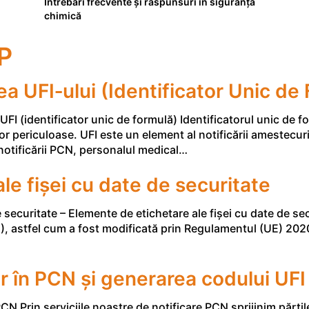
Întrebări frecvente și răspunsuri în siguranța
chimică
P
rea UFI‑ului (Identificator Unic de
FI (identificator unic de formulă) Identificatorul unic de f
or periculoase. UFI este un element al notificării amestecuri
notificării PCN, personalul medical…
le fișei cu date de securitate
 securitate – Elemente de etichetare ale fișei cu date de se
 astfel cum a fost modificată prin Regulamentul (UE) 2020/
r în PCN și generarea codului UFI
CN Prin serviciile noastre de notificare PCN sprijinim părț