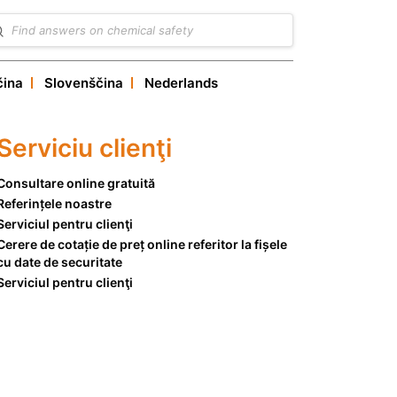
čina
Slovenščina
Nederlands
Serviciu clienţi
Consultare online gratuită
Referințele noastre
Serviciul pentru clienţi
Cerere de cotație de preț online referitor la fișele
cu date de securitate
Serviciul pentru clienţi