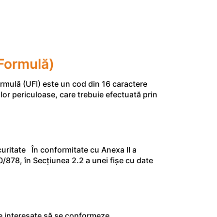
 Formulă)
ormulă (UFI) este un cod din 16 caractere
lor periculoase, care trebuie efectuată prin
curitate În conformitate cu Anexa II a
878, în Secțiunea 2.2 a unei fișe cu date
ile interesate să se conformeze