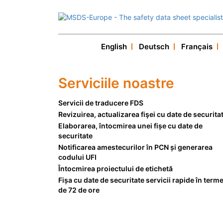
English
Deutsch
Français
Serviciile noastre
Servicii de traducere FDS
Revizuirea, actualizarea fişei cu date de securita
Elaborarea, întocmirea unei fișe cu date de
securitate
Notificarea amestecurilor în PCN și generarea
codului UFI
Întocmirea proiectului de etichetă
Fișa cu date de securitate servicii rapide în term
de 72 de ore