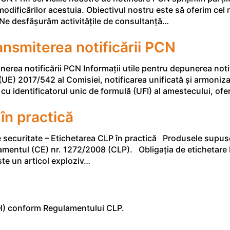
ificărilor acestuia. Obiectivul nostru este să oferim cel m
. Ne desfășurăm activitățile de consultanță…
ransmiterea notificării PCN
rea notificării PCN Informații utile pentru depunerea notif
E) 2017/542 al Comisiei, notificarea unificată și armonizat
u identificatorul unic de formulă (UFI) al amestecului, oferă
în practică
e securitate – Etichetarea CLP în practică Produsele supus
lamentul (CE) nr. 1272/2008 (CLP). Obligația de etichetar
te un articol exploziv…
e H) conform Regulamentului CLP.