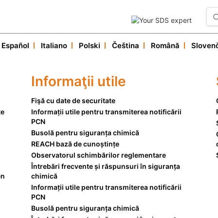
Español
Italiano
Polski
Čeština
Română
Sloven
Serviciile noastre
Informaţii utile
Informaţii utile
Serviciu clienţi
Fişă cu date de securitate
te
Informații utile pentru transmiterea notificării
PCN
Busolă pentru siguranța chimică
REACH bază de cunoștințe
Observatorul schimbărilor reglementare
Întrebări frecvente și răspunsuri în siguranța
en
chimică
Informații utile pentru transmiterea notificării
PCN
Busolă pentru siguranța chimică