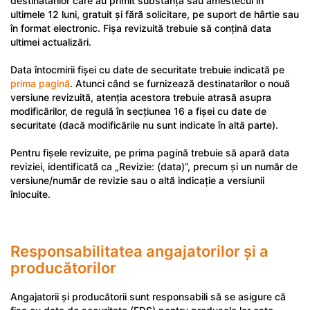
destinatarilor care au primit substanța sau amestecul în
ultimele 12 luni, gratuit și fără solicitare, pe suport de hârtie sau
în format electronic. Fișa revizuită trebuie să conțină data
ultimei actualizări.
Data întocmirii fișei cu date de securitate trebuie indicată pe
prima pagină
. Atunci când se furnizează destinatarilor o nouă
versiune revizuită, atenția acestora trebuie atrasă asupra
modificărilor, de regulă în secțiunea 16 a fișei cu date de
securitate (dacă modificările nu sunt indicate în altă parte).
Pentru fișele revizuite, pe prima pagină trebuie să apară data
reviziei, identificată ca „Revizie: (data)”, precum și un număr de
versiune/număr de revizie sau o altă indicație a versiunii
înlocuite.
Responsabilitatea angajatorilor și a
producătorilor
Angajatorii și producătorii sunt responsabili să se asigure că