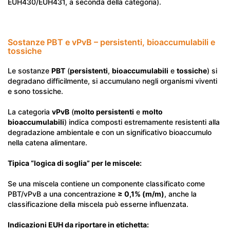
EUH430/EUH431, a seconda della categoria).
Sostanze PBT e vPvB – persistenti, bioaccumulabili e
tossiche
Le sostanze
PBT
(
persistenti
,
bioaccumulabili
e
tossiche
) si
degradano difficilmente, si accumulano negli organismi viventi
e sono tossiche.
La categoria
vPvB
(
molto persistenti
e
molto
bioaccumulabili
) indica composti estremamente resistenti alla
degradazione ambientale e con un significativo bioaccumulo
nella catena alimentare.
Tipica “logica di soglia” per le miscele:
Se una miscela contiene un componente classificato come
PBT/vPvB a una concentrazione
≥ 0,1% (m/m)
, anche la
classificazione della miscela può esserne influenzata.
Indicazioni EUH da riportare in etichetta: