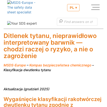
PL ▾
Nasze usługi
Nasze usługi w zakresie zgłoszeń PCN
Ditlenek tytanu, nieprawidłowo
interpretowany barwnik —
Użyteczne informację
chodzi raczej o ryzyko, a nie o
Obsługa klienta
zagrożenie
MSDS-Europe
–
Kompas bezpieczeństwa chemicznego
–
Klasyfikacja dwutlenku tytanu
Aktualizacja (grudzień 2025)
Wygaśnięcie klasyfikacji rakotwórczej
dwutlenku tytanu zgodnie z