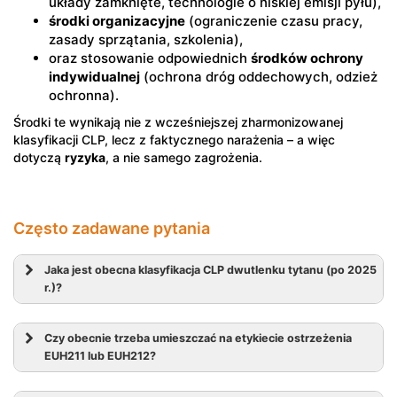
układy zamknięte, technologie o niskiej emisji pyłu),
środki organizacyjne
(ograniczenie czasu pracy,
zasady sprzątania, szkolenia),
oraz stosowanie odpowiednich
środków ochrony
indywidualnej
(ochrona dróg oddechowych, odzież
ochronna).
Środki te wynikają nie z wcześniejszej zharmonizowanej
klasyfikacji CLP, lecz z faktycznego narażenia – a więc
dotyczą
ryzyka
, a nie samego zagrożenia.
Często zadawane pytania
Jaka jest obecna klasyfikacja CLP dwutlenku tytanu (po 2025
r.)?
Czy obecnie trzeba umieszczać na etykiecie ostrzeżenia
EUH211 lub EUH212?