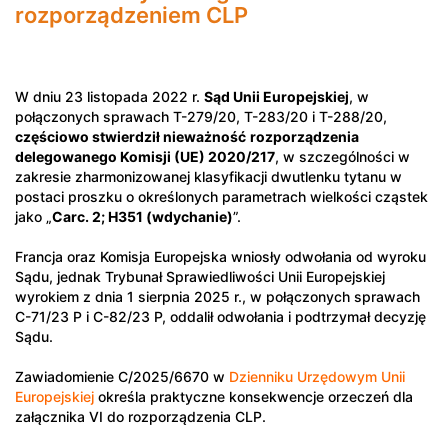
rozporządzeniem CLP
W dniu 23 listopada 2022 r.
Sąd Unii Europejskiej
, w
połączonych sprawach T-279/20, T-283/20 i T-288/20,
częściowo stwierdził nieważność
rozporządzenia
delegowanego Komisji (UE) 2020/217
, w szczególności w
zakresie zharmonizowanej klasyfikacji dwutlenku tytanu w
postaci proszku o określonych parametrach wielkości cząstek
jako „
Carc. 2; H351 (wdychanie)
”.
Francja oraz Komisja Europejska wniosły odwołania od wyroku
Sądu, jednak Trybunał Sprawiedliwości Unii Europejskiej
wyrokiem z dnia 1 sierpnia 2025 r., w połączonych sprawach
C-71/23 P i C-82/23 P, oddalił odwołania i podtrzymał decyzję
Sądu.
Zawiadomienie C/2025/6670 w
Dzienniku Urzędowym Unii
Europejskiej
określa praktyczne konsekwencje orzeczeń dla
załącznika VI do rozporządzenia CLP.