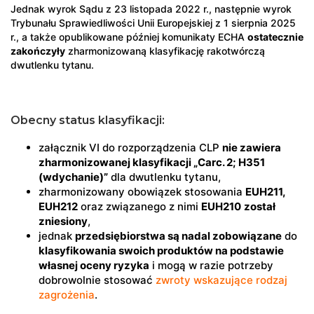
Jednak wyrok Sądu z 23 listopada 2022 r., następnie wyrok
Trybunału Sprawiedliwości Unii Europejskiej z 1 sierpnia 2025
r., a także opublikowane później komunikaty ECHA
ostatecznie
zakończyły
zharmonizowaną klasyfikację rakotwórczą
dwutlenku tytanu.
Obecny status klasyfikacji:
załącznik VI do rozporządzenia CLP
nie zawiera
zharmonizowanej klasyfikacji „Carc. 2; H351
(wdychanie)”
dla dwutlenku tytanu,
zharmonizowany obowiązek stosowania
EUH211,
EUH212
oraz związanego z nimi
EUH210
został
zniesiony
,
jednak
przedsiębiorstwa są nadal zobowiązane
do
klasyfikowania swoich produktów na podstawie
własnej oceny ryzyka
i mogą w razie potrzeby
dobrowolnie stosować
zwroty wskazujące rodzaj
zagrożenia
.