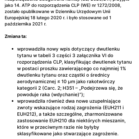
jako 14. ATP do rozporządzenia CLP (WE) nr 1272/2008,
zostało opublikowane w Dzienniku Urzędowym Unii
Europejskiej 18 lutego 2020 r. i było stosowane od 1
października 2021 r.
Zmiana ta:
wprowadziła nowy wpis dotyczący dwutlenku
tytanu w tabeli 3 części 3 załącznika VI do
rozporządzenia CLP, klasyfikując dwutlenek tytanu
w postaci proszku zawierającego co najmniej 1%
dwutlenku tytanu oraz cząstki o średnicy
aerodynamicznej ≤ 10 μm jako rakotwórczy
kategorii 2 (Carc. 2; H351 – „Podejrzewa się, że
powoduje raka (wdychanie)”);
wprowadziła również dwa nowe uzupełniające
zwroty wskazujące rodzaj zagrożenia (EUH211 i
EUH212), a także szczególne, zharmonizowane
zastosowanie EUH210 dla niektórych mieszanin,
które w przeciwnym razie nie byłyby
sklasyfikowane jako stwarzające zagrożenie.