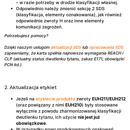
– w razie potrzeby w drodze klasyfikacji własnej.
Odpowiednio należy zmienić sekcję 2 SDS
(klasyfikacja, elementy oznakowania), jak również
odpowiednie zwroty H oraz inne elementy
komunikacji zagrożeń.
Potrzebujesz pomocy?
Dzięki naszym usługom
aktualizacji SDS
lub
opracowania SDS
zapewniamy, że karta spełnia najnowsze wymagania REACH i
CLP (aktualny status dwutlenku tytanu, zakaz E171, obowiązki
PCN itd.).
2. Aktualizacja etykiet
Jeżeli na
etykiecie produktu
zwroty
EUH211/EUH212
(oraz powiązany z nimi
EUH210
) były stosowane
wyłącznie z powodu zharmonizowanej klasyfikacji
dwutlenku tytanu, ich użycie
nie jest już
obowiązkowe
.
W przypadku nowo produkowanych opakowań