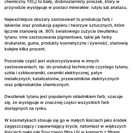
chemiczny TiO₂) to biały, drobnoziarnisty proszek, który w
przyrodzie występuje w postaci minerałów: rutylu lub anatazu.
Najważniejsze obszary zastosowań to produkcja farb i
lakierów oraz produkcja papieru i tworzyw sztucznych, które
łącznie stanowią ok. 80% światowego zużycia dwutlenku
tytanu. Inne zastosowania pigmentowe, takie jak farby
drukarskie, guma, produkty kosmetyczne i żywność, stanowią
kolejne kilka procent.
Pozostała część jest wykorzystywana w innych
zastosowaniach, np. do produkcji technicznie czystego tytanu,
szkła i szkłoceramiki, ceramiki elektrycznej, patyn
metalicznych, katalizatorów, przewodników elektrycznych
oraz półproduktów chemicznych.
Dwutlenek tytanu jest popularnym składnikiem farb; szacuje
się, że występuje w znacznej części wszystkich farb
dostępnych na rynku.
W kosmetykach stosuje się go w małych ilościach jako środek
zagęszczający i zapewniający krycie, natomiast w większych
ilościach pełni rolę fizycznego filtra UV w kremach z filtrem