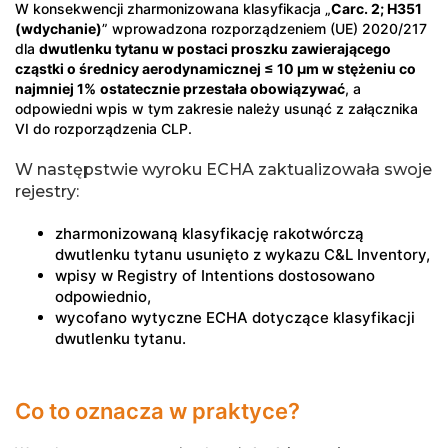
W konsekwencji zharmonizowana klasyfikacja „
Carc. 2; H351
(wdychanie)
” wprowadzona rozporządzeniem (UE) 2020/217
dla
dwutlenku tytanu w postaci proszku zawierającego
cząstki o średnicy aerodynamicznej ≤ 10 μm w stężeniu co
najmniej 1%
ostatecznie przestała obowiązywać
, a
odpowiedni wpis w tym zakresie należy usunąć z załącznika
VI do rozporządzenia CLP.
W następstwie wyroku ECHA zaktualizowała swoje
rejestry:
zharmonizowaną klasyfikację rakotwórczą
dwutlenku tytanu usunięto z wykazu C&L Inventory,
wpisy w Registry of Intentions dostosowano
odpowiednio,
wycofano wytyczne ECHA dotyczące klasyfikacji
dwutlenku tytanu.
Co to oznacza w praktyce?