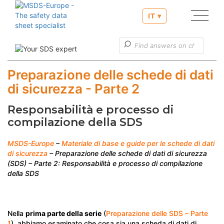
IT ▾
Nostri servizi
Informazioni utili
Preparazione delle schede di dati
di sicurezza - Parte 2
Servizio clienti
Responsabilità e processo di
compilazione della SDS
MSDS-Europe
–
Materiale di base e guide per le schede di dati
di sicurezza
– Preparazione delle schede di dati di sicurezza
(SDS) – Parte 2: Responsabilità e processo di compilazione
della SDS
Nella
prima parte della serie
(
Preparazione delle SDS – Parte
1
), abbiamo esaminato che cosa sia una scheda di dati di