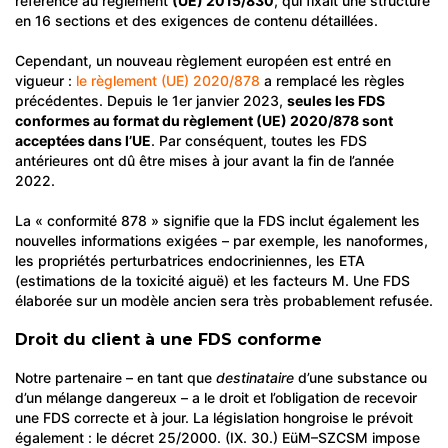
référence au règlement
(UE) 2015/830
, qui fixait une structure
en 16 sections et des exigences de contenu détaillées.
Cependant, un nouveau règlement européen est entré en
vigueur :
le règlement (UE) 2020/878
a remplacé les règles
précédentes. Depuis le 1er janvier 2023,
seules les FDS
conformes au format du règlement (UE) 2020/878 sont
acceptées dans l’UE
. Par conséquent, toutes les FDS
antérieures ont dû être mises à jour avant la fin de l’année
2022.
La « conformité 878 » signifie que la FDS inclut également les
nouvelles informations exigées – par exemple, les nanoformes,
les propriétés perturbatrices endocriniennes, les ETA
(estimations de la toxicité aiguë) et les facteurs M. Une FDS
élaborée sur un modèle ancien sera très probablement refusée.
Droit du client à une FDS conforme
Notre partenaire – en tant que
destinataire
d’une substance ou
d’un mélange dangereux – a le droit et l’obligation de recevoir
une FDS correcte et à jour. La législation hongroise le prévoit
également : le décret 25/2000. (IX. 30.) EüM–SZCSM impose