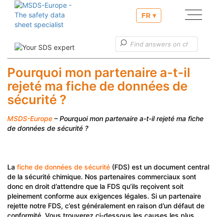
FR ▾
Nos services
Établissement, élaboration d’une fiche de données de
Pourquoi mon partenaire a-t-il
sécurité
rejeté ma fiche de données de
Établissement du projet d’étiquette
sécurité ?
Nos services liés à la notification PCN
MSDS-Europe
– Pourquoi mon partenaire a-t-il rejeté ma fiche
Informations utiles
de données de sécurité ?
Service clients
La
fiche de données de sécurité
(FDS) est un document central
de la sécurité chimique. Nos partenaires commerciaux sont
donc en droit d’attendre que la FDS qu’ils reçoivent soit
pleinement conforme aux exigences légales. Si un partenaire
rejette notre FDS, c’est généralement en raison d’un défaut de
conformité. Vous trouverez ci-dessous les causes les plus