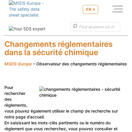
FR ▾
Nos services
Établissement, élaboration d’une fiche de données de
Changements réglementaires
sécurité
dans la sécurité chimique
Établissement du projet d’étiquette
MSDS-Europe
– Observateur des changements réglementaires
Nos services liés à la notification PCN
Informations utiles
Service clients
Pour
rechercher
des
règlements,
vous pouvez également utiliser le champ de recherche sur
notre page d’accueil.
En saisissant les mots-clés pertinents ou le numéro du
règlement que vous recherchez, vous pouvez consulter et