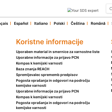
nçais
Español
Italiano
Polski
Čeština
Română
Naše storitve
Koristne informacije
Koristne informacije
Storitve za stranke
Uporaben material in smernice za varnostne liste
Uporabne informacije za prijavo PCN
Kompas k kemijski varnosti
Baza znanja REACH
Spremljevalec sprememb predpisov
Pogosta vprašanja in odgovori na področju
kemijske varnosti
Uporabne informacije za prijavo PCN
Kompas k kemijski varnosti
Pogosta vprašanja in odgovori na področju
kemijske varnosti