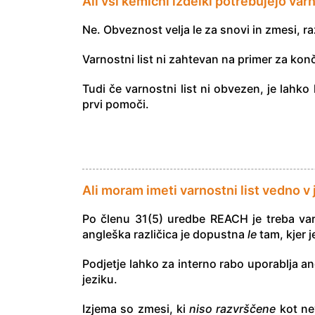
Ali vsi kemični izdelki potrebujejo varn
Ne. Obveznost velja le za snovi in zmesi, 
Varnostni list ni zahtevan na primer za kon
Tudi če varnostni list ni obvezen, je lahko
prvi pomoči.
Ali moram imeti varnostni list vedno v 
Po členu 31(5) uredbe REACH je treba varn
angleška različica je dopustna
le
tam, kjer j
Podjetje lahko za interno rabo uporablja a
jeziku.
Izjema so zmesi, ki
niso razvrščene
kot nev