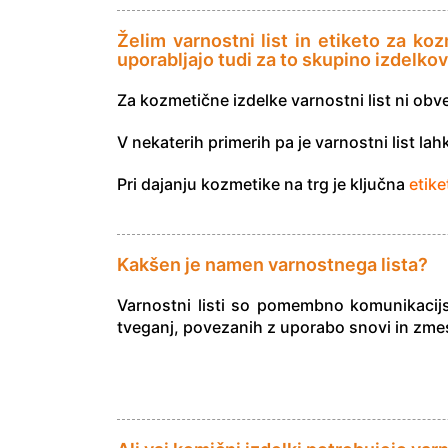
Želim varnostni list in etiketo za ko
uporabljajo tudi za to skupino izdelko
Za kozmetične izdelke varnostni list ni o
V nekaterih primerih pa je varnostni list la
Pri dajanju kozmetike na trg je ključna
etike
Kakšen je namen varnostnega lista?
Varnostni listi so pomembno komunikacij
tveganj, povezanih z uporabo snovi in zmes