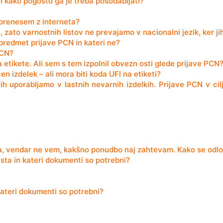
in kako pogosto ga je treba posodabljati?
o prenesem z interneta?
ato varnostnih listov ne prevajamo v nacionalni jezik, ker jih 
 predmet prijave PCN in kateri ne?
PCN?
na etikete. Ali sem s tem izpolnil obvezn osti glede prijave PCN
en izdelek – ali mora biti koda UFI na etiketi?
ih uporabljamo v lastnih nevarnih izdelkih. Prijave PCN v ci
ta, vendar ne vem, kakšno ponudbo naj zahtevam. Kako se odlo
sta in kateri dokumenti so potrebni?
kateri dokumenti so potrebni?