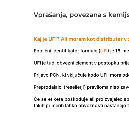
Vprašanja, povezana s kemij
Kaj je UFI? Ali moram kot distributer v z
Enolični identifikator formule (
UFI
) je 16-me
UFI je tudi obvezni element v postopku prij
Prijavo PCN, ki vključuje kodo UFI, mora odd
Preprodajalci (resellerji) praviloma niso zave
Če se etiketa poškoduje ali proizvajalec sp
takih primerih lahko obveznosti nastanejo tu