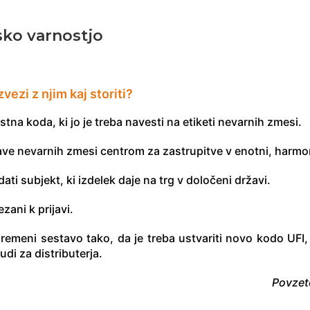
sko varnostjo
vezi z njim kaj storiti?
stna koda, ki jo je treba navesti na etiketi nevarnih zmesi.
ave nevarnih zmesi centrom za zastrupitve v enotni, harmoni
ati subjekt, ki izdelek daje na trg v določeni državi.
zani k prijavi.
remeni sestavo tako, da je treba ustvariti novo kodo UFI, 
di za distributerja.
Povzete