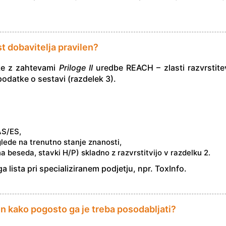
st dobavitelja pravilen?
tke z zahtevami
Priloge II
uredbe REACH – zlasti razvrstite
odatke o sestavi (razdelek 3).
AS/ES,
glede na trenutno stanje znanosti,
a beseda, stavki H/P) skladno z razvrstitvijo v razdelku 2.
lista pri specializiranem podjetju, npr. ToxInfo.
 in kako pogosto ga je treba posodabljati?