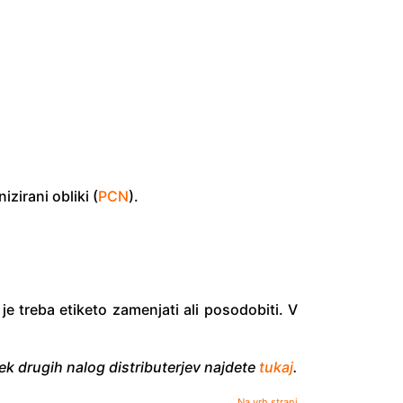
zirani obliki (
PCN
).
je treba etiketo zamenjati ali posodobiti. V
k drugih nalog distributerjev najdete
tukaj
.
Na vrh strani