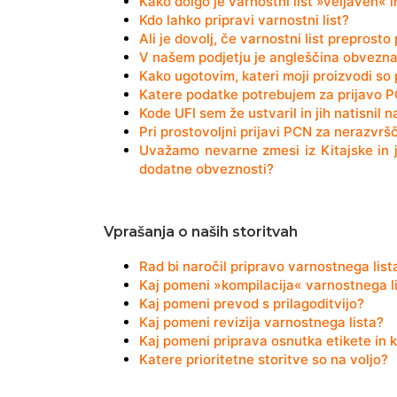
Kako dolgo je varnostni list »veljaven« 
Kdo lahko pripravi varnostni list?
Ali je dovolj, če varnostni list preprost
V našem podjetju je angleščina obvezna, z
Kako ugotovim, kateri moji proizvodi so
Katere podatke potrebujem za prijavo 
Kode UFI sem že ustvaril in jih natisnil 
Pri prostovoljni prijavi PCN za nerazvršč
Uvažamo nevarne zmesi iz Kitajske in j
dodatne obveznosti?
Vprašanja o naših storitvah
Rad bi naročil pripravo varnostnega lis
Kaj pomeni »kompilacija« varnostnega li
Kaj pomeni prevod s prilagoditvijo?
Kaj pomeni revizija varnostnega lista?
Kaj pomeni priprava osnutka etikete in 
Katere prioritetne storitve so na voljo?