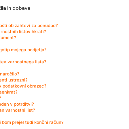
ila in dobave
ošti ob zahtevi za ponudbo?
rnostnih listov hkrati?
okument?
logotip mojega podjetja?
itev varnostnega lista?
naročilo?
enti ustrezni?
ov podatkovni obrazec?
naenkrat?
?
den v potrditvi?
an varnostni list?
i bom prejel tudi končni račun?