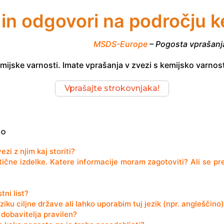
in odgovori na področju k
MSDS-Europe
– Pogosta vprašanja
mijske varnosti. Imate vprašanja v zvezi s kemijsko varnos
Vprašajte strokovnjaka!
jo
ezi z njim kaj storiti?
tične izdelke. Katere informacije moram zagotoviti? Ali se pre
tni list?
iku ciljne države ali lahko uporabim tuj jezik (npr. angleščino),
t dobavitelja pravilen?