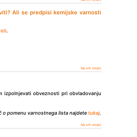
iti? Ali se predpisi kemijske varnosti
sti
.
Na vrh strani
izpolnjevati obveznosti pri obvladovanju
č o pomenu varnostnega lista najdete
tukaj
.
Na vrh strani