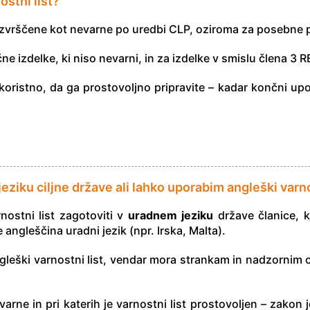
ostni list?
razvrščene kot nevarne po uredbi CLP, oziroma za posebne
čne izdelke, ki niso nevarni, in za izdelke v smislu člena 
 koristno, da ga prostovoljno pripravite – kadar končni upor
jeziku ciljne države ali lahko uporabim angleški varno
ostni list zagotoviti v
uradnem jeziku
države članice, k
e angleščina uradni jezik (npr. Irska, Malta).
ngleški varnostni list, vendar mora strankam in nadzornim o
arne in pri katerih je varnostni list prostovoljen – zakon 