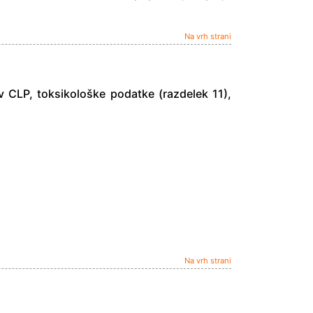
Na vrh strani
v CLP, toksikološke podatke (razdelek 11),
Na vrh strani