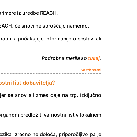
 primere iz uredbe REACH.
3 REACH, če snovi ne sproščajo namerno.
abniki pričakujejo informacije o sestavi ali
Podrobna merila so
tukaj
.
Na vrh strani
stni list dobavitelja?
jer se snov ali zmes daje na trg. Izključno
rganom predložiti varnostni list v lokalnem
jezika izrecno ne določa, priporočljivo pa je