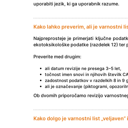
uporabiti jezik, ki ga uporabnik razume.
Kako lahko preverim, ali je varnostni li
Najpreprosteje je primerjati ključne poda
ekotoksikološke podatke (razdelek 12) ter p
Preverite med drugim:
ali datum revizije ne presega 3–5 let,
točnost imen snovi in njihovih številk C
zadostnost podatkov v razdelkih 8 in 9 
ali je označevanje (piktogrami, opozoriln
Ob dvomih priporočamo revizijo varnostnega 
Kako dolgo je varnostni list „veljaven”