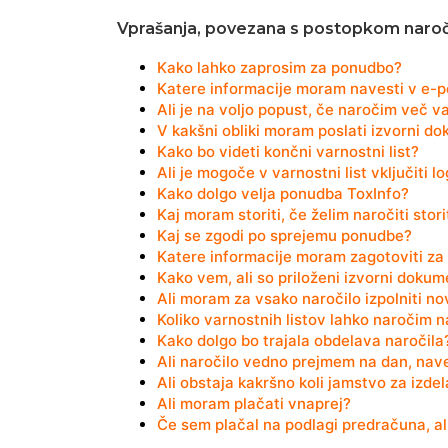
Vprašanja, povezana s postopkom naroč
Kako lahko zaprosim za ponudbo?
Katere informacije moram navesti v e-p
Ali je na voljo popust, če naročim več va
V kakšni obliki moram poslati izvorni d
Kako bo videti končni varnostni list?
Ali je mogoče v varnostni list vključiti 
Kako dolgo velja ponudba ToxInfo?
Kaj moram storiti, če želim naročiti stor
Kaj se zgodi po sprejemu ponudbe?
Katere informacije moram zagotoviti za 
Kako vem, ali so priloženi izvorni dokum
Ali moram za vsako naročilo izpolniti n
Koliko varnostnih listov lahko naročim 
Kako dolgo bo trajala obdelava naročila
Ali naročilo vedno prejmem na dan, nave
Ali obstaja kakršno koli jamstvo za izdel
Ali moram plačati vnaprej?
Če sem plačal na podlagi predračuna, al