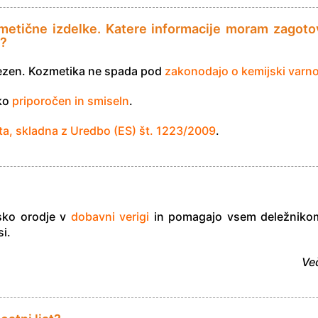
zmetične izdelke. Katere informacije moram zagotov
v?
bvezen. Kozmetika ne spada pod
zakonodajo o kemijski varno
hko
priporočen in smiseln
.
ta, skladna z Uredbo (ES) št. 1223/2009
.
sko orodje v
dobavni verigi
in pomagajo vsem deležnikom 
i.
Ve