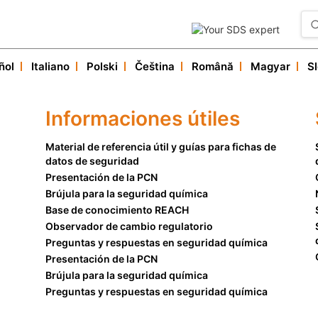
ñol
Italiano
Polski
Čeština
Română
Magyar
S
Nuestros servicios
Informaciones útiles
Informaciones útiles
Servicio al cliente
Material de referencia útil y guías para fichas de
datos de seguridad
Presentación de la PCN
Brújula para la seguridad química
Base de conocimiento REACH
Observador de cambio regulatorio
Preguntas y respuestas en seguridad química
Presentación de la PCN
Brújula para la seguridad química
Preguntas y respuestas en seguridad química