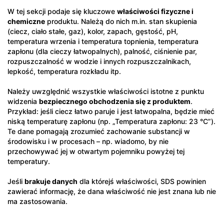
W tej sekcji podaje się kluczowe
właściwości fizyczne i
chemiczne
produktu. Należą do nich m.in. stan skupienia
(ciecz, ciało stałe, gaz), kolor, zapach, gęstość, pH,
temperatura wrzenia i temperatura topnienia, temperatura
zapłonu (dla cieczy łatwopalnych), palność, ciśnienie par,
rozpuszczalność w wodzie i innych rozpuszczalnikach,
lepkość, temperatura rozkładu itp.
Należy uwzględnić wszystkie właściwości istotne z punktu
widzenia
bezpiecznego obchodzenia się z produktem
.
Przykład: jeśli ciecz łatwo paruje i jest łatwopalna, będzie mieć
niską temperaturę zapłonu (np. „Temperatura zapłonu: 23 °C”).
Te dane pomagają zrozumieć zachowanie substancji w
środowisku i w procesach – np. wiadomo, by nie
przechowywać jej w otwartym pojemniku powyżej tej
temperatury.
Jeśli
brakuje danych
dla którejś właściwości, SDS powinien
zawierać informację, że dana właściwość nie jest znana lub nie
ma zastosowania.