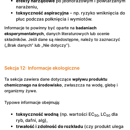
efekty narządowe
po jednorazowym i powtarzanym
narażeniu,
toksyczność aspiracyjna
– np. ryzyko wniknięcia do
płuc podczas połknięcia i wymiotów.
Informacje te powinny być oparte na
badaniach
eksperymentalnych
, danych literaturowych lub ocenie
składników. Jeśli dane są niedostępne, należy to zaznaczyć
(„Brak danych” lub „Nie dotyczy”).
Sekcja 12: Informacje ekologiczne
Ta sekcja zawiera dane dotyczące
wpływu produktu
chemicznego na środowisko
, zwłaszcza na wodę, glebę i
organizmy żywe.
Typowe informacje obejmują:
toksyczność wodną
(np. wartości EC
, LC
dla
50
50
ryb, dafni, alg),
trwałość i zdolność do rozkładu
(czy produkt ulega