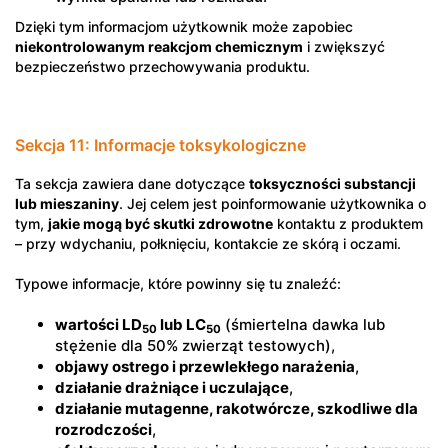
Dzięki tym informacjom użytkownik może zapobiec
niekontrolowanym reakcjom chemicznym
i zwiększyć
bezpieczeństwo przechowywania produktu.
Sekcja 11: Informacje toksykologiczne
Ta sekcja zawiera dane dotyczące
toksyczności substancji
lub mieszaniny
. Jej celem jest poinformowanie użytkownika o
tym,
jakie mogą być skutki zdrowotne
kontaktu z produktem
– przy wdychaniu, połknięciu, kontakcie ze skórą i oczami.
Typowe informacje, które powinny się tu znaleźć:
wartości LD
lub LC
(śmiertelna dawka lub
50
50
stężenie dla 50% zwierząt testowych),
objawy ostrego i przewlekłego narażenia
,
działanie drażniące i uczulające
,
działanie mutagenne, rakotwórcze, szkodliwe dla
rozrodczości
,