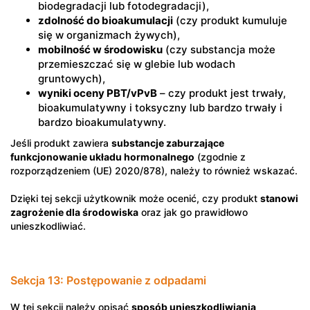
biodegradacji lub fotodegradacji),
zdolność do bioakumulacji
(czy produkt kumuluje
się w organizmach żywych),
mobilność w środowisku
(czy substancja może
przemieszczać się w glebie lub wodach
gruntowych),
wyniki oceny PBT/vPvB
– czy produkt jest trwały,
bioakumulatywny i toksyczny lub bardzo trwały i
bardzo bioakumulatywny.
Jeśli produkt zawiera
substancje zaburzające
funkcjonowanie układu hormonalnego
(zgodnie z
rozporządzeniem (UE) 2020/878), należy to również wskazać.
Dzięki tej sekcji użytkownik może ocenić, czy produkt
stanowi
zagrożenie dla środowiska
oraz jak go prawidłowo
unieszkodliwiać.
Sekcja 13: Postępowanie z odpadami
W tej sekcji należy opisać
sposób unieszkodliwiania