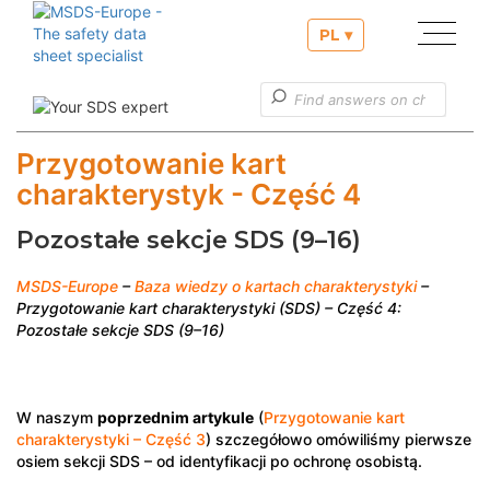
PL ▾
Nasze usługi
Nasze usługi w zakresie zgłoszeń PCN
Przygotowanie kart
charakterystyk - Część 4
Użyteczne informację
Obsługa klienta
Pozostałe sekcje SDS (9–16)
MSDS-Europe
–
Baza wiedzy o kartach charakterystyki
–
Przygotowanie kart charakterystyki (SDS) – Część 4:
Pozostałe sekcje SDS (9–16)
W naszym
poprzednim artykule
(
Przygotowanie kart
charakterystyki – Część 3
) szczegółowo omówiliśmy pierwsze
osiem sekcji SDS – od identyfikacji po ochronę osobistą.