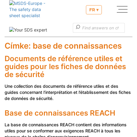
FR ▾
Nos services
Établissement, élaboration d’une fiche de données de
Címke:
base de connaissances
sécurité
Documents de référence utiles et
Établissement du projet d’étiquette
guides pour les fiches de données
Nos services liés à la notification PCN
de sécurité
Informations utiles
Une collection des documents de référence utiles et des
Service clients
guides concernant l’interprétation et l’établissement des fiches
de données de sécurité.
Base de connaissances REACH
La base de connaissances REACH contient des informations
utiles pour se conformer aux exigences REACH à tous les
niveaux de la chaîne d’approvisionnement.