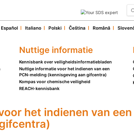
Español
Italiano
Polski
Čeština
Română
Sloven
Our services
Useful informations
Nuttige informatie
Customer service
Kennisbank over veiligheidsinformatiebladen
n
Nuttige informatie voor het indienen van een
PCN-melding (kennisgeving aan gifcentra)
Kompas voor chemische veiligheid
REACH-kennisbank
 voor het indienen van ee
gifcentra)