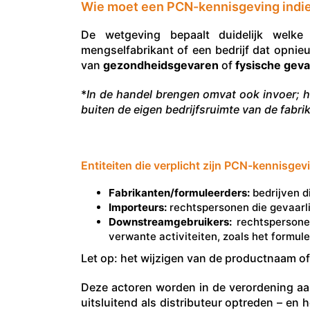
Wie moet een PCN-kennisgeving indi
De wetgeving bepaalt duidelijk welke 
mengselfabrikant of een bedrijf dat opnie
van
gezondheidsgevaren
of
fysische gev
*
In de handel brengen omvat ook invoer; h
buiten de eigen bedrijfsruimte van de fabr
Entiteiten die verplicht zijn PCN-kennisgev
Fabrikanten/formuleerders:
bedrijven d
Importeurs:
rechtspersonen die gevaarli
Downstreamgebruikers:
rechtspersonen
verwante activiteiten, zoals het formu
Let op: het wijzigen van de productnaam of
Deze actoren worden in de verordening a
uitsluitend als distributeur optreden – e