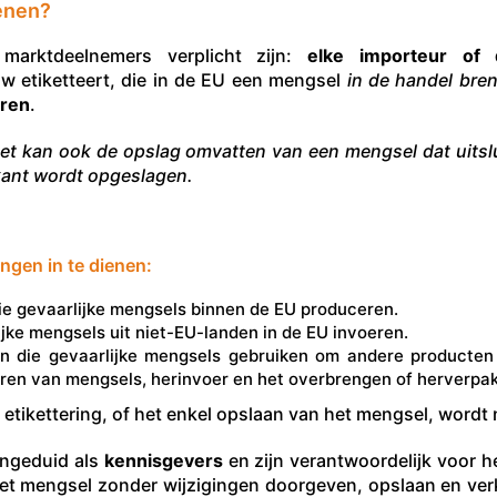
enen?
marktdeelnemers verplicht zijn:
elke importeur of 
uw etiketteert, die in de EU een mengsel
in de handel bre
aren
.
et kan ook de opslag omvatten van een mengsel dat uitslui
ikant wordt opgeslagen.
ingen in te dienen:
ie gevaarlijke mengsels binnen de EU produceren.
jke mengsels uit niet-EU-landen in de EU invoeren.
 die gevaarlijke mengsels gebruiken om andere producten
leren van mengsels, herinvoer en het overbrengen of herverpa
 etikettering, of het enkel opslaan van het mengsel, wor
angeduid als
kennisgevers
en zijn verantwoordelijk voor he
n het mengsel zonder wijzigingen doorgeven, opslaan en ve