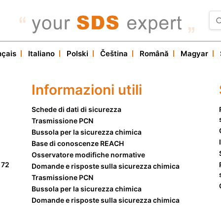
Nostri servizi
nçais
Italiano
Polski
Čeština
Română
Magyar
Informazioni utili
Servizio clienti
Informazioni utili
Schede di dati di sicurezza
Trasmissione PCN
Bussola per la sicurezza chimica
Base di conoscenze REACH
Osservatore modifiche normative
 72
Domande e risposte sulla sicurezza chimica
Trasmissione PCN
Bussola per la sicurezza chimica
Domande e risposte sulla sicurezza chimica