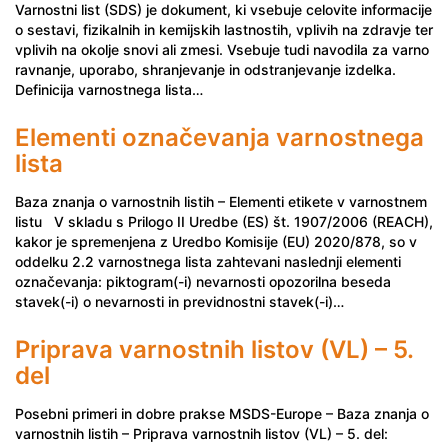
Varnostni list (SDS) je dokument, ki vsebuje celovite informacije
o sestavi, fizikalnih in kemijskih lastnostih, vplivih na zdravje ter
vplivih na okolje snovi ali zmesi. Vsebuje tudi navodila za varno
ravnanje, uporabo, shranjevanje in odstranjevanje izdelka.
Definicija varnostnega lista…
Elementi označevanja varnostnega
lista
Baza znanja o varnostnih listih – Elementi etikete v varnostnem
listu V skladu s Prilogo II Uredbe (ES) št. 1907/2006 (REACH),
kakor je spremenjena z Uredbo Komisije (EU) 2020/878, so v
oddelku 2.2 varnostnega lista zahtevani naslednji elementi
označevanja: piktogram(-i) nevarnosti opozorilna beseda
stavek(-i) o nevarnosti in previdnostni stavek(-i)…
Priprava varnostnih listov (VL) – 5.
del
Posebni primeri in dobre prakse MSDS-Europe – Baza znanja o
varnostnih listih – Priprava varnostnih listov (VL) – 5. del: