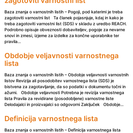
zagotoviti varnostni list
Baza znanja o varnostnih listih – Pogoji, pod katerimi je treba
zagotoviti varnostni list Ta članek pojasnjuje, kdaj in kako je
treba zagotoviti varnostni list (SDS) v skladu z uredbo REACH.
Podrobno opisuje obveznosti dobaviteljev, pogoje za nevarne
snovi in zmesi, izjeme za izdelke za končne uporabnike ter
pravila…
Obdobje veljavnosti varnostnega
lista
Baza znanja o varnostnih listih – Obdobje veljavnosti varnostnih
listov Revizija ali posodobitev varnostnega lista (SDS) je
bistvena za zagotavljanje, da so podatki v dokumentu točni in
ažurni. Obdobje veljavnosti Potrebna je revizija varnostnega
lista Pravila za revidirane (posodobljene) varnostne liste
Delodajalci in proizvajalci so odgovorni Zaključek Obdobje…
Definicija varnostnega lista
Baza znanja o varnostnih listih – Definicija varnostnega lista