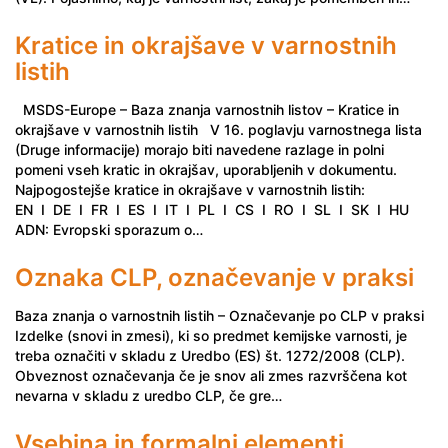
Kratice in okrajšave v varnostnih
listih
MSDS-Europe – Baza znanja varnostnih listov – Kratice in
okrajšave v varnostnih listih V 16. poglavju varnostnega lista
(Druge informacije) morajo biti navedene razlage in polni
pomeni vseh kratic in okrajšav, uporabljenih v dokumentu.
Najpogostejše kratice in okrajšave v varnostnih listih:
EN I DE I FR I ES I IT I PL I CS I RO I SL I SK I HU
ADN: Evropski sporazum o…
Oznaka CLP, označevanje v praksi
Baza znanja o varnostnih listih – Označevanje po CLP v praksi
Izdelke (snovi in zmesi), ki so predmet kemijske varnosti, je
treba označiti v skladu z Uredbo (ES) št. 1272/2008 (CLP).
Obveznost označevanja če je snov ali zmes razvrščena kot
nevarna v skladu z uredbo CLP, če gre…
Vsebina in formalni elementi