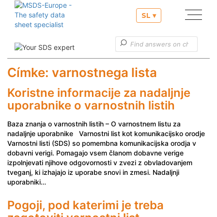
SL ▾
Naše storitve
Koristne informacije
Címke:
varnostnega lista
Storitve za stranke
Koristne informacije za nadaljnje
uporabnike o varnostnih listih
Baza znanja o varnostnih listih – O varnostnem listu za
nadaljnje uporabnike Varnostni list kot komunikacijsko orodje
Varnostni listi (SDS) so pomembna komunikacijska orodja v
dobavni verigi. Pomagajo vsem članom dobavne verige
izpolnjevati njihove odgovornosti v zvezi z obvladovanjem
tveganj, ki izhajajo iz uporabe snovi in zmesi. Nadaljnji
uporabniki…
Pogoji, pod katerimi je treba