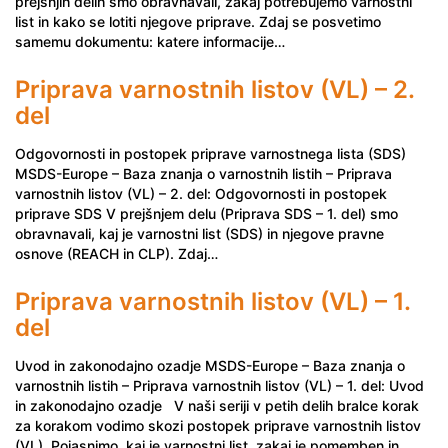
prejšnjih delih smo obravnavali, zakaj potrebujemo varnostni
list in kako se lotiti njegove priprave. Zdaj se posvetimo
samemu dokumentu: katere informacije…
Priprava varnostnih listov (VL) – 2.
del
Odgovornosti in postopek priprave varnostnega lista (SDS)
MSDS-Europe – Baza znanja o varnostnih listih – Priprava
varnostnih listov (VL) – 2. del: Odgovornosti in postopek
priprave SDS V prejšnjem delu (Priprava SDS – 1. del) smo
obravnavali, kaj je varnostni list (SDS) in njegove pravne
osnove (REACH in CLP). Zdaj…
Priprava varnostnih listov (VL) – 1.
del
Uvod in zakonodajno ozadje MSDS-Europe – Baza znanja o
varnostnih listih – Priprava varnostnih listov (VL) – 1. del: Uvod
in zakonodajno ozadje V naši seriji v petih delih bralce korak
za korakom vodimo skozi postopek priprave varnostnih listov
(VL). Pojasnimo, kaj je varnostni list, zakaj je pomemben in…